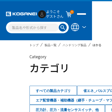
ようこそ
0
ゲストさん
トップ
製品一覧
ハンドリング製品
はかる
Category
カテゴリ
すべての製品カテゴリ
省エネ_パルスブ
エア配管機器・補助機器（継手・チューブ・マ
圧力計、圧力・流量センサスイッチ、他