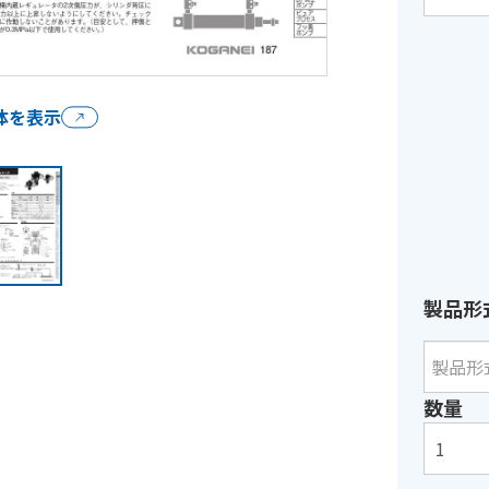
全体を表示
製品形
数量