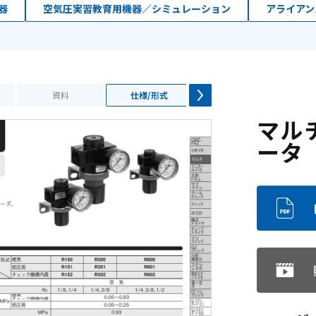
器
空気圧実習教育用機器／シミュレーション
アライアン
資料
仕様/形式
資料
マル
ータ