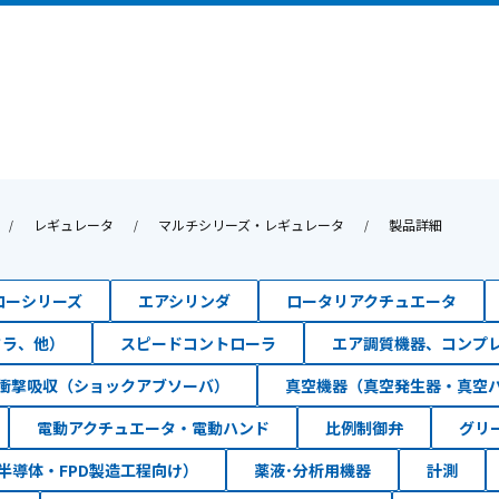
レギュレータ
マルチシリーズ・レギュレータ
製品詳細
ローシリーズ
エアシリンダ
ロータリアクチュエータ
フラ、他）
スピードコントローラ
エア調質機器、コンプ
衝撃吸収（ショックアブソーバ）
真空機器（真空発生器・真空
電動アクチュエータ・電動ハンド
比例制御弁
グリ
半導体・FPD製造工程向け）
薬液･分析用機器
計測